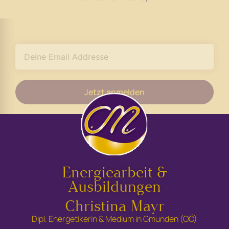
Jetzt anmelden
Energiearbeit &
Ausbildungen
Christina Mayr
Dipl. Energetikerin & Medium in Gmunden (OÖ)