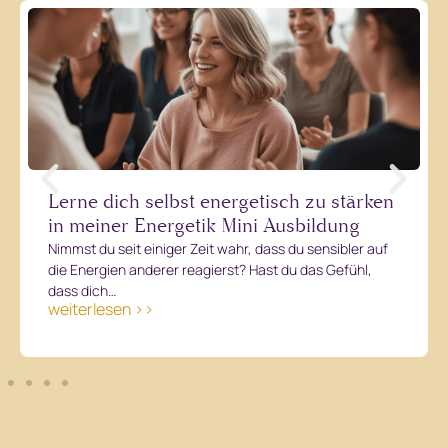
W
Lerne dich selbst energetisch zu stärken
n
in meiner Energetik Mini Ausbildung
s
Nimmst du seit einiger Zeit wahr, dass du sensibler auf
In
die Energien anderer reagierst? Hast du das Gefühl,
S
dass dich…
s
weiterlesen >>
w