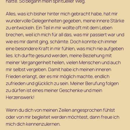
hatte. So begann mein spiritueller Weg.
Alles, was ich bisher hinter mich gebracht habe, hat mir
wundervolle Gelegenheiten gegeben, meine innere Stärke
zu entwickeln. Ein Teil in mir wollte oft mit dem Leben
brechen, weil ich mich für all das, was mir passiert war und
wie es mir damit ging, schämte. Doch konnte ich immer
eine besondere Kraft in mir fühlen, was mich nie aufgeben
lies. Ich durfte gesund werden, meine Beziehung mit
meiner Vergangenheit heilen, vielen Menschen und auch
mir selbst vergeben. Damit habe ich meinen inneren
Frieden erlangt, der es mir möglich machte, endlich
zufrieden und glücklich zu sein. Meiner Berufung folgen
zu dürfen ist eines meiner Geschenke und mein
Herzenswerk!
Wenn du dich von meinen Zeilen angesprochen fühlst
oder von mir begleitet werden möchtest, dann freue ich
mich dich kennenzulernen.