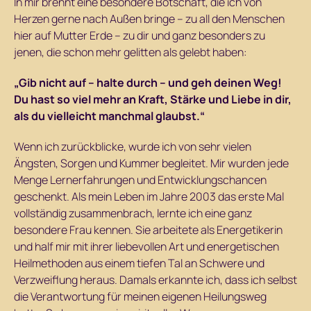
In mir brennt eine besondere Botschaft, die ich von
Herzen gerne nach Außen bringe – zu all den Menschen
hier auf Mutter Erde – zu dir und ganz besonders zu
jenen, die schon mehr gelitten als gelebt haben:
„Gib nicht auf – halte durch – und geh deinen Weg!
Du hast so viel mehr an Kraft, Stärke und Liebe in dir,
als du vielleicht manchmal glaubst.“
Wenn ich zurückblicke, wurde ich von sehr vielen
Ängsten, Sorgen und Kummer begleitet. Mir wurden jede
Menge Lernerfahrungen und Entwicklungschancen
geschenkt. Als mein Leben im Jahre 2003 das erste Mal
vollständig zusammenbrach, lernte ich eine ganz
besondere Frau kennen. Sie arbeitete als Energetikerin
und half mir mit ihrer liebevollen Art und energetischen
Heilmethoden aus einem tiefen Tal an Schwere und
Verzweiflung heraus. Damals erkannte ich, dass ich selbst
die Verantwortung für meinen eigenen Heilungsweg