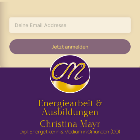
Jetzt anmelden
Energiearbeit &
Ausbildungen
Christina Mayr
Dipl. Energetikerin & Medium in Gmunden (OÖ)